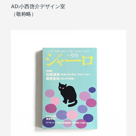
AD:小西啓介デザイン室
（敬称略）