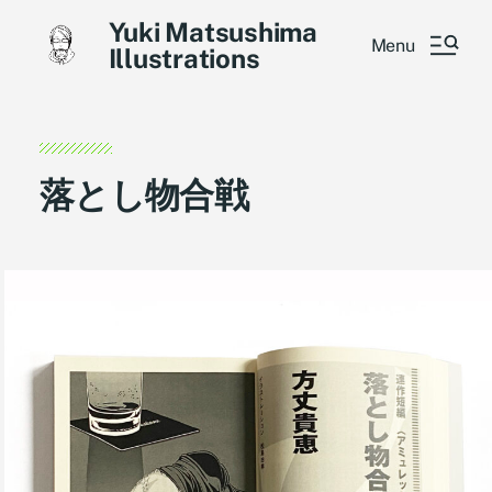
Yuki Matsushima
Menu
Illustrations
落とし物合戦