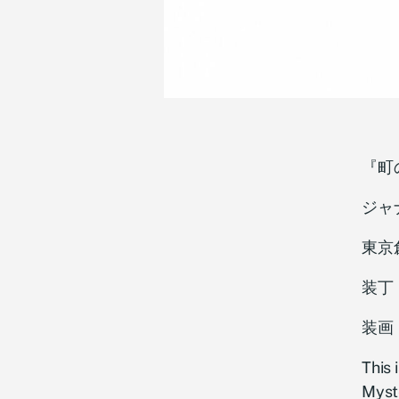
『町
ジャ
東京
装丁
装画
This
Myst