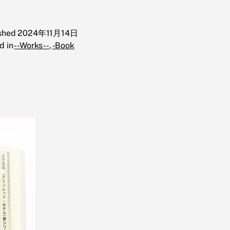
ished
2024年11月14日
d in
--Works--
,
-Book